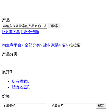
产品

搜索

快速下单

委托选购
掏生意平台
>
全部分类
>
建材家装
>
窗
>
推拉窗
产品分类
展开

所有模式

所有地区

价格
-
确定