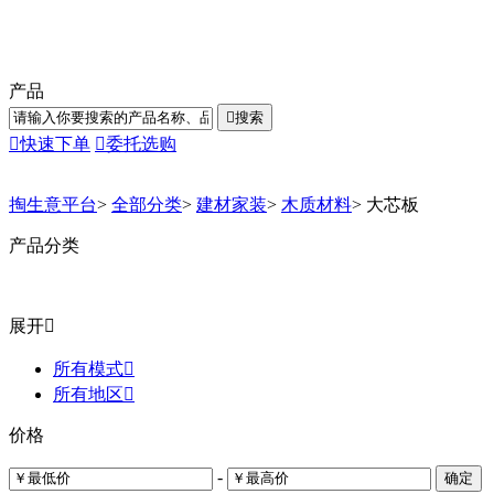
产品

搜索

快速下单

委托选购
掏生意平台
>
全部分类
>
建材家装
>
木质材料
>
大芯板
产品分类
展开

所有模式

所有地区

价格
-
确定