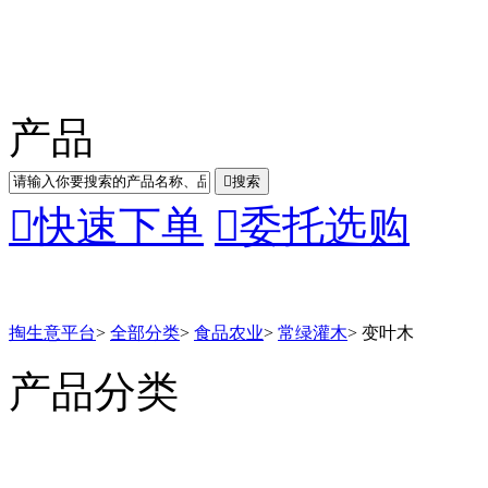
产品

搜索

快速下单

委托选购
掏生意平台
>
全部分类
>
食品农业
>
常绿灌木
>
变叶木
产品分类