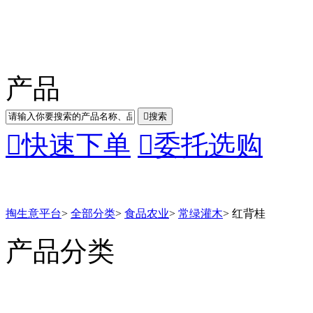
产品

搜索

快速下单

委托选购
掏生意平台
>
全部分类
>
食品农业
>
常绿灌木
>
红背桂
产品分类