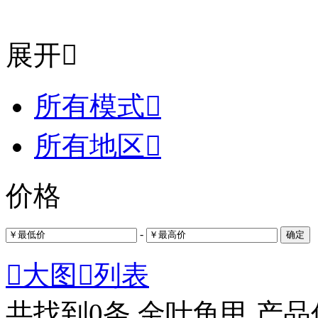
展开

所有模式

所有地区

价格
-
确定

大图

列表
共找到
0
条 金叶龟甲 产