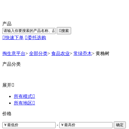
产品

搜索

快速下单

委托选购
掏生意平台
>
全部分类
>
食品农业
>
常绿乔木
>
黄桷树
产品分类
展开

所有模式

所有地区

价格
-
确定