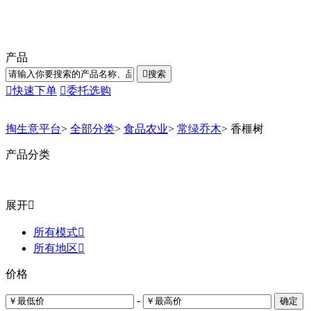
产品

搜索

快速下单

委托选购
掏生意平台
>
全部分类
>
食品农业
>
常绿乔木
>
香榧树
产品分类
展开

所有模式

所有地区

价格
-
确定