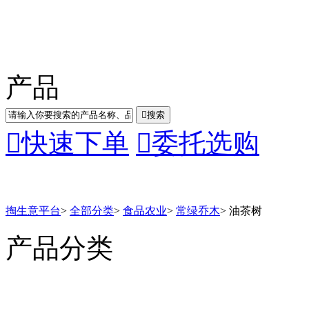
产品

搜索

快速下单

委托选购
掏生意平台
>
全部分类
>
食品农业
>
常绿乔木
>
油茶树
产品分类