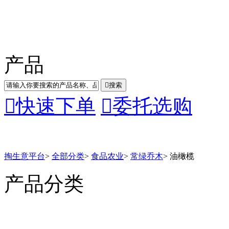
产品

搜索

快速下单

委托选购
掏生意平台
>
全部分类
>
食品农业
>
常绿乔木
>
油橄榄
产品分类