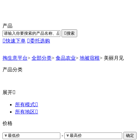
产品

搜索

快速下单

委托选购
掏生意平台
>
全部分类
>
食品农业
>
地被宿根
>
美丽月见
产品分类
展开

所有模式

所有地区

价格
-
确定