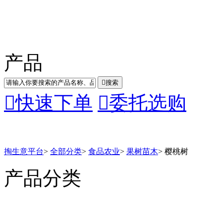
产品

搜索

快速下单

委托选购
掏生意平台
>
全部分类
>
食品农业
>
果树苗木
>
樱桃树
产品分类