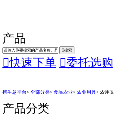
产品

搜索

快速下单

委托选购
掏生意平台
>
全部分类
>
食品农业
>
农业用具
>
农用叉
产品分类