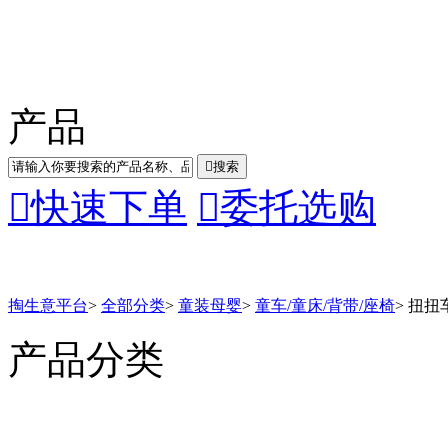
产品

搜索

快速下单

委托选购
掏生意平台
>
全部分类
>
童装母婴
>
童车/童床/背带/座椅
>
扭扭
产品分类