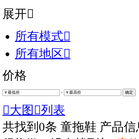
展开

所有模式

所有地区

价格
-
确定

大图

列表
共找到
0
条 童拖鞋 产品信