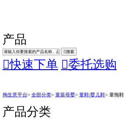
产品

搜索

快速下单

委托选购
掏生意平台
>
全部分类
>
童装母婴
>
童鞋/婴儿鞋
>
童拖鞋
产品分类