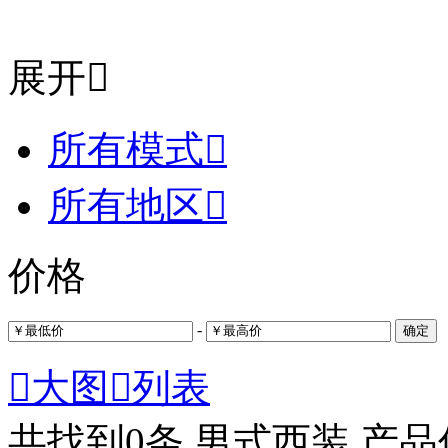
展开

所有模式

所有地区

价格
-
确定

大图

列表
共找到
0
条 男式西装 产