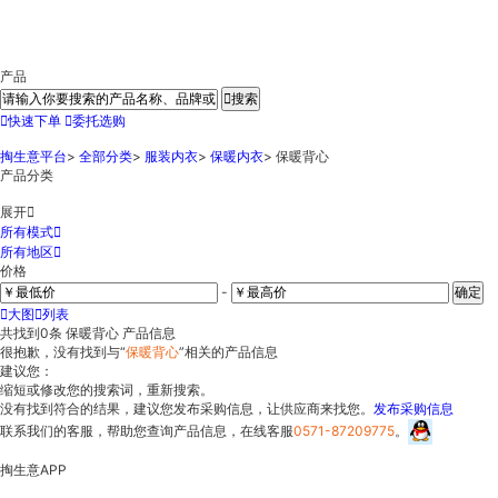
产品

搜索

快速下单

委托选购
掏生意平台
>
全部分类
>
服装内衣
>
保暖内衣
>
保暖背心
产品分类
展开

所有模式

所有地区

价格
-
确定

大图

列表
共找到
0
条 保暖背心 产品信息
很抱歉，没有找到与“
保暖背心
”相关的产品信息
建议您：
缩短或修改您的搜索词，重新搜索。
没有找到符合的结果，建议您发布采购信息，让供应商来找您。
发布采购信息
联系我们的客服，帮助您查询产品信息，在线客服
0571-87209775
。
掏生意APP