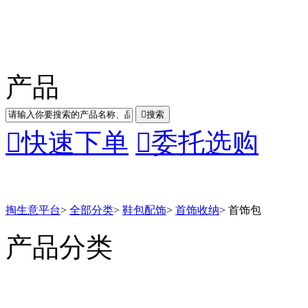
产品

搜索

快速下单

委托选购
掏生意平台
>
全部分类
>
鞋包配饰
>
首饰收纳
>
首饰包
产品分类