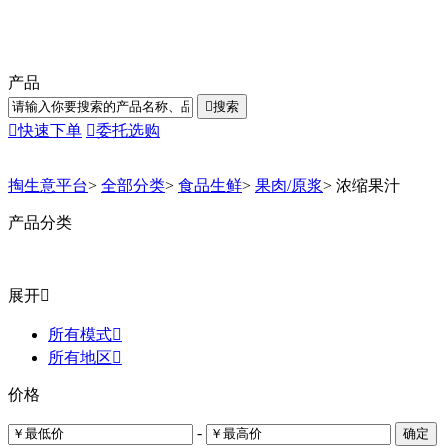
产品

搜索

快速下单

委托选购
掏生意平台
>
全部分类
>
食品生鲜
>
果肉/原浆
>
浓缩果汁
产品分类
展开

所有模式

所有地区

价格
-
确定