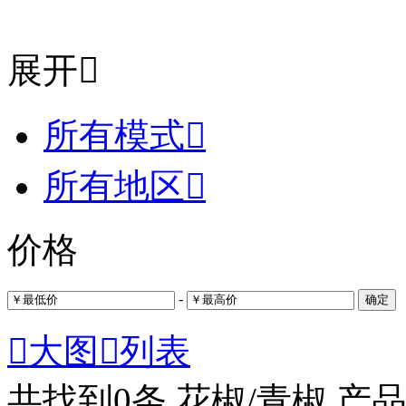
展开

所有模式

所有地区

价格
-
确定

大图

列表
共找到
0
条 花椒/青椒 产