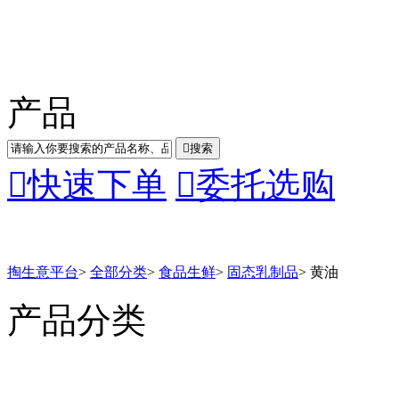
产品

搜索

快速下单

委托选购
掏生意平台
>
全部分类
>
食品生鲜
>
固态乳制品
>
黄油
产品分类