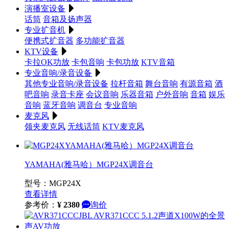
演播室设备
话筒
音箱及扬声器
专业扩音机
便携式扩音器
多功能扩音器
KTV设备
卡拉OK功放
卡包音响
卡包功放
KTV音箱
专业音响/录音设备
其他专业音响/录音设备
拉杆音箱
舞台音响
有源音箱
酒
吧音响
录音卡座
会议音响
乐器音箱
户外音响
音箱
娱乐
音响
蓝牙音响
调音台
专业音响
麦克风
领夹麦克风
无线话筒
KTV麦克风
YAMAHA(雅马哈）MGP24X调音台
型号：MGP24X
查看详情
参考价：
¥
2380
询价