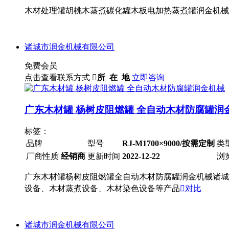
木材处理罐胡桃木蒸煮碳化罐木板电加热蒸煮罐润金机械
诸城市润金机械有限公司
免费会员
点击查看联系方式

所 在 地
立即咨询
广东木材罐 杨树皮阻燃罐 全自动木材防腐罐润
标签：
品牌
型号
RJ-M1700×9000/按需定制
类
厂商性质
经销商
更新时间
2022-12-22
浏
广东木材罐杨树皮阻燃罐全自动木材防腐罐润金机械诸城
设备、木材蒸煮设备、木材染色设备等产品

对比
诸城市润金机械有限公司