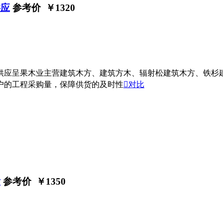
供应
参考价 ￥
1320
货供应呈果木业主营建筑木方、建筑方木、辐射松建筑木方、铁
户的工程采购量，保障供货的及时性

对比
发
参考价 ￥
1350