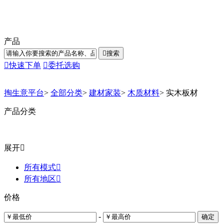
产品

搜索

快速下单

委托选购
掏生意平台
>
全部分类
>
建材家装
>
木质材料
>
实木板材
产品分类
展开

所有模式

所有地区

价格
-
确定