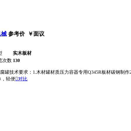
机械
参考价 ￥
面议
型
实木板材
览次数
130
术要求：1.木材罐材质压力容器专用Q345R板材碳钢制作2.木
单，轻便

对比