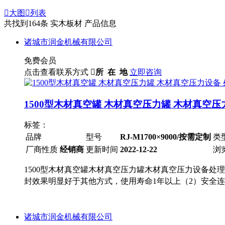

大图

列表
共找到
164
条 实木板材 产品信息
诸城市润金机械有限公司
免费会员
点击查看联系方式

所 在 地
立即咨询
1500型木材真空罐 木材真空压力罐 木材真空压
标签：
品牌
型号
RJ-M1700×9000/按需定制
类
厂商性质
经销商
更新时间
2022-12-22
浏
1500型木材真空罐木材真空压力罐木材真空压力设备处
封效果明显好于其他方式，使用寿命1年以上（2）安全
诸城市润金机械有限公司