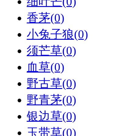
细叶芒
(0)
香茅
(0)
小兔子狼
(0)
须芒草
(0)
血草
(0)
野古草
(0)
野青茅
(0)
银边草
(0)
玉带草
(0)