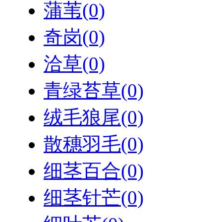
蒲苇
(0)
奇岗
(0)
洽草
(0)
青绿苔草
(0)
绒毛狼尾
(0)
散穗羽毛
(0)
细茎百合
(0)
细茎针芒
(0)