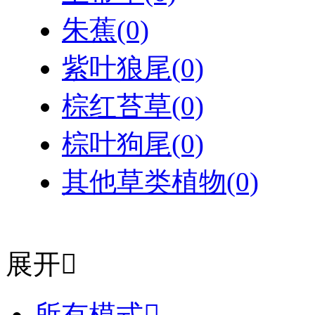
朱蕉
(0)
紫叶狼尾
(0)
棕红苔草
(0)
棕叶狗尾
(0)
其他草类植物
(0)
展开

所有模式
