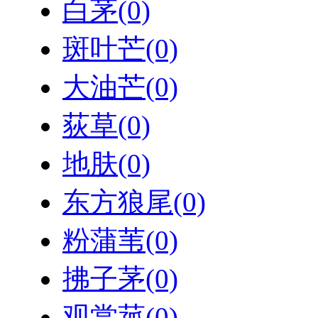
白茅
(0)
斑叶芒
(0)
大油芒
(0)
荻草
(0)
地肤
(0)
东方狼尾
(0)
粉蒲苇
(0)
拂子茅
(0)
观赏菰
(0)