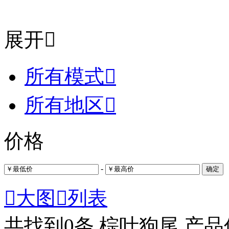
展开

所有模式

所有地区

价格
-
确定

大图

列表
共找到
0
条 棕叶狗尾 产