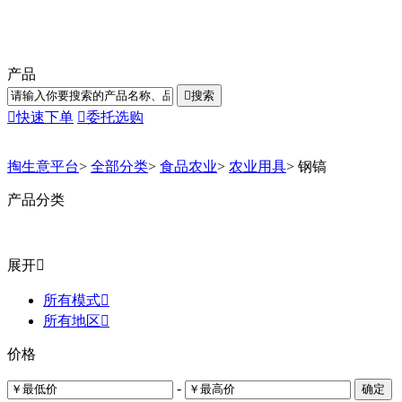
产品

搜索

快速下单

委托选购
掏生意平台
>
全部分类
>
食品农业
>
农业用具
>
钢镐
产品分类
展开

所有模式

所有地区

价格
-
确定