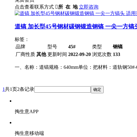
点击查看联系方式

所 在 地
立即咨询
道镐 加长型45号钢材碳钢锻造钢镐 一尖一方镐
标签：
品牌
型号
45#
类型
钢镐
厂商性质
其他
更新时间
2022-09-20
浏览次数
133
一、名称：道镐规格：640mm单位：把材料：道轨钢50#-
1
共1页2条记录
确定
掏生意APP
掏生意移动端