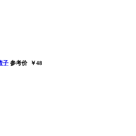
渣子
参考价 ￥
48