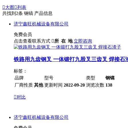

大图

列表
共找到
2
条 钢镐 产品信息
济宁鑫旺机械设备有限公司
免费会员
点击查看联系方式

所 在 地
立即咨询
铁路用九齿钢叉 一体锻打九股叉三齿叉 焊接石
标签：
品牌
型号
类型
钢镐
厂商性质
其他
更新时间
2022-09-20
浏览次数
138

对比
济宁鑫旺机械设备有限公司
免费会员