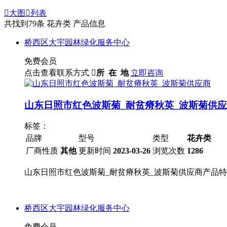

大图

列表
共找到
79
条 花卉类 产品信息
桥西区大宇园林绿化服务中心
免费会员
点击查看联系方式

所 在 地
立即咨询
山东日照市红色波斯菊_耐贫瘠秋英_波斯菊供
标签：
品牌
型号
类型
花卉类
厂商性质
其他
更新时间
2023-03-26
浏览次数
1286
山东日照市红色波斯菊_耐贫瘠秋英_波斯菊供应商产品特色Prod
桥西区大宇园林绿化服务中心
免费会员