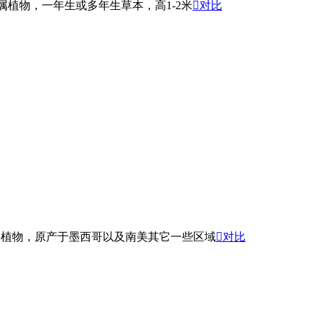
菊科秋英属植物，一年生或多年生草本，高1-2米

对比
生草本植物，原产于墨西哥以及南美其它一些区域

对比