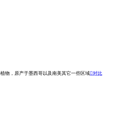
生草本植物，原产于墨西哥以及南美其它一些区域

对比