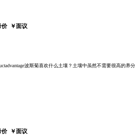
考价 ￥
面议
uctadvantage波斯菊喜欢什么土壤？土壤中虽然不需要很
考价 ￥
面议