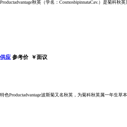
tadvantage秋英（学名：CosmosbipinnataCav.）是
菊供应
参考价 ￥
面议
Productadvantage波斯菊又名秋英，为菊科秋英属一年