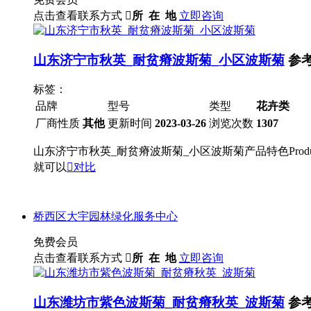
点击查看联系方式

所 在 地
立即咨询
山东济宁市秋英_耐贫瘠波斯菊_小区波斯菊
参
标签：
品牌
型号
类型
花卉类
厂商性质
其他
更新时间
2023-03-26
浏览次数
1307
山东济宁市秋英_耐贫瘠波斯菊_小区波斯菊产品特色Prod
就可以

对比
桥西区大宇园林绿化服务中心
免费会员
点击查看联系方式

所 在 地
立即咨询
山东潍坊市紫色波斯菊_耐贫瘠秋英_波斯菊
参