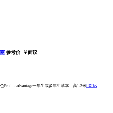
应商
参考价 ￥
面议
uctadvantage一年生或多年生草本，高1-2米

对比