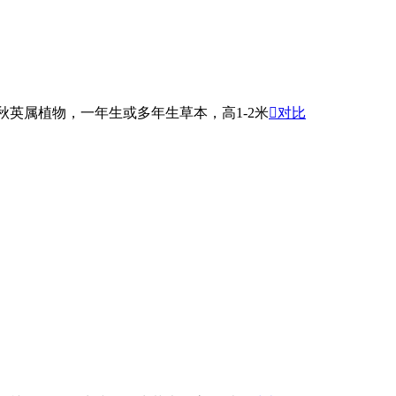
）是菊科秋英属植物，一年生或多年生草本，高1-2米

对比