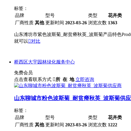
标签：
品牌
型号
类型
花卉类
厂商性质
其他
更新时间
2023-03-26
浏览次数
1363
山东潍坊市紫色波斯菊_耐贫瘠秋英_波斯菊产品特色Prod
就可以

对比
桥西区大宇园林绿化服务中心
免费会员
点击查看联系方式

所 在 地
立即咨询
山东聊城市粉色波斯菊_耐贫瘠秋英_波斯菊供
标签：
品牌
型号
类型
花卉类
厂商性质
其他
更新时间
2023-03-26
浏览次数
1222