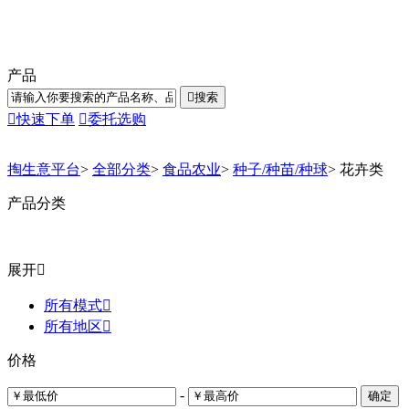
产品

搜索

快速下单

委托选购
掏生意平台
>
全部分类
>
食品农业
>
种子/种苗/种球
>
花卉类
产品分类
展开

所有模式

所有地区

价格
-
确定