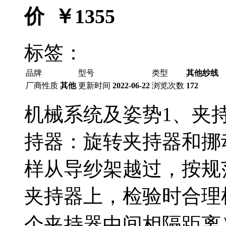
价 ￥
1355
标签：
品牌
型号
类型
其他纱线
厂商性质
其他
更新时间
2022-06-22
浏览次数
172
机械系统及姿势1、夹
持器：旋转夹持器和挪
样从导纱架越过，按规
夹持器上，检验时合理
个夹持器中间相隔距离