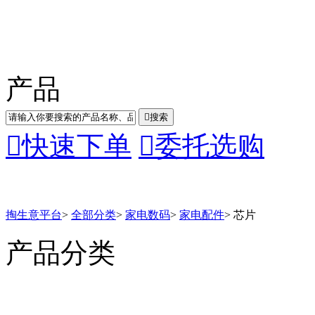
产品

搜索

快速下单

委托选购
掏生意平台
>
全部分类
>
家电数码
>
家电配件
>
芯片
产品分类