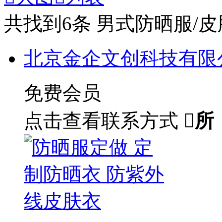
共找到
6
条 男式防晒服/皮
北京金企文创科技有限
免费会员
点击查看联系方式

所