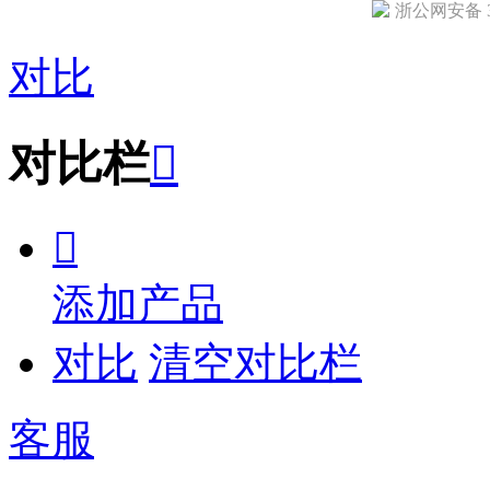
浙公网安备 33
对比
对比栏


添加产品
对比
清空对比栏
客服