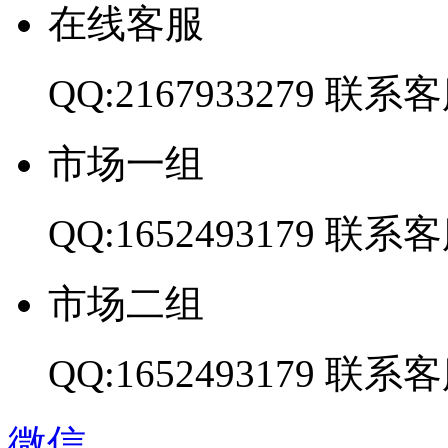
在线客服
QQ:2167933279
联系客
市场一组
QQ:1652493179
联系客
市场二组
QQ:1652493179
联系客
微信