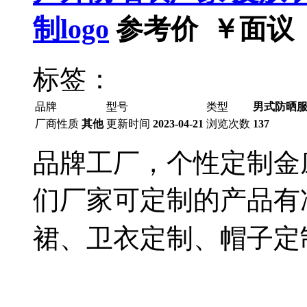
制logo
参考价 ￥
面议
标签：
品牌
型号
类型
男式防晒服
厂商性质
其他
更新时间
2023-04-21
浏览次数
137
品牌工厂，个性定制金
们厂家可定制的产品有冲
裙、卫衣定制、帽子定