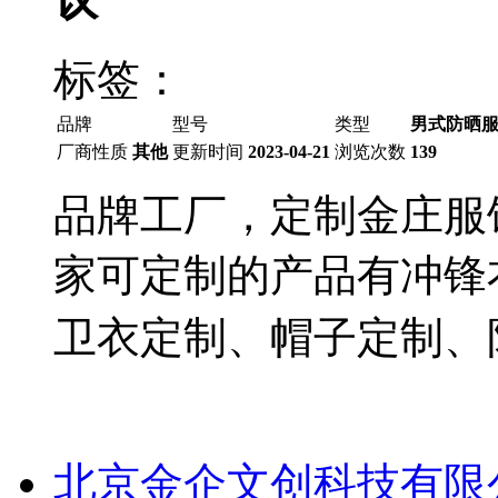
标签：
品牌
型号
类型
男式防晒服
厂商性质
其他
更新时间
2023-04-21
浏览次数
139
品牌工厂，定制金庄服
家可定制的产品有冲锋衣
卫衣定制、帽子定制、
北京金企文创科技有限