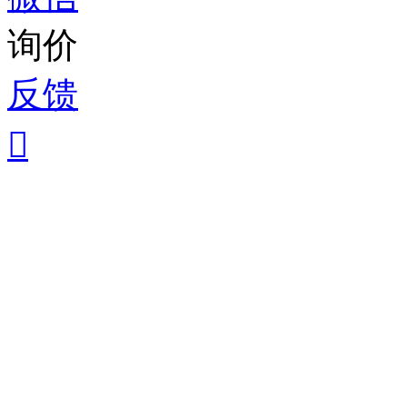
询价
反馈
