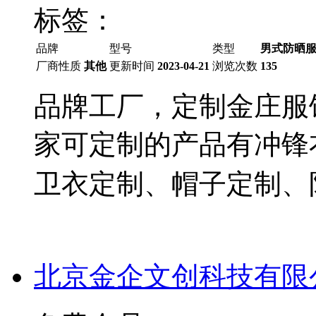
标签：
品牌
型号
类型
男式防晒服
厂商性质
其他
更新时间
2023-04-21
浏览次数
135
品牌工厂，定制金庄服
家可定制的产品有冲锋衣
卫衣定制、帽子定制、
北京金企文创科技有限