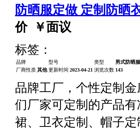
防晒服定做 定制防晒
价 ￥
面议
标签：
品牌
型号
类型
男式防晒服
厂商性质
其他
更新时间
2023-04-21
浏览次数
143
品牌工厂，个性定制金
们厂家可定制的产品有冲
裙、卫衣定制、帽子定