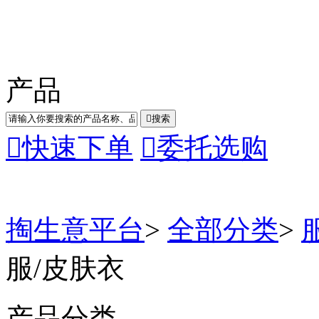
产品

搜索

快速下单

委托选购
掏生意平台
>
全部分类
>
服/皮肤衣
产品分类