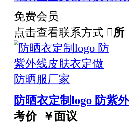
免费会员
点击查看联系方式

所
防晒衣定制logo 防
考价 ￥
面议