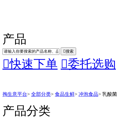
产品

搜索

快速下单

委托选购
掏生意平台
>
全部分类
>
食品生鲜
>
冲泡食品
>
乳酸菌
产品分类