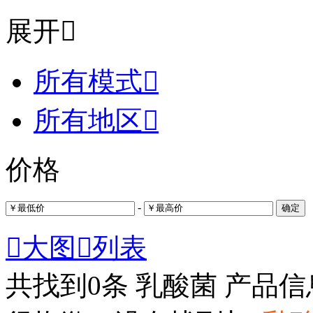
展开

所有模式

所有地区

价格
-
确定

大图

列表
共找到
0
条 乳酸菌 产品信