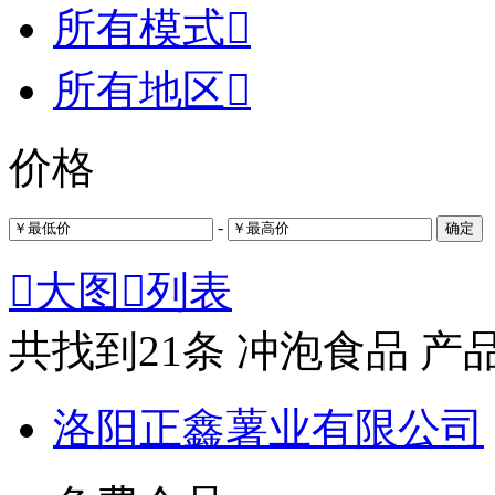
所有模式

所有地区

价格
-
确定

大图

列表
共找到
21
条 冲泡食品 产
洛阳正鑫薯业有限公司