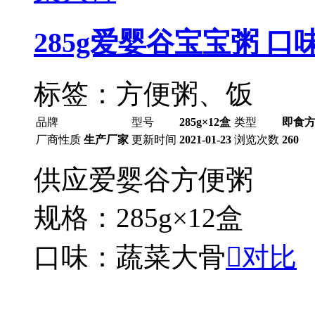
285g爱婴谷宝宝粥 
标签：方便粥、饭
品牌
型号
285g×12盒
类型
即食
厂商性质
生产厂家
更新时间
2021-01-23
浏览次数
260
供应爱婴谷方便粥
规格：285g×12盒
口味：蔬菜大骨

对比