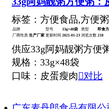
33g阿妈靓粥方便粥：
标签：方便食品,方便粥
品牌
型号
33g×48袋
类型
即食
厂商性质
生产厂家
更新时间
2021-01-23
浏览次数
218
供应33g阿妈靓粥方便
规格：33g×48袋
口味：皮蛋瘦肉

对比
广东麦丹郎食品有限公